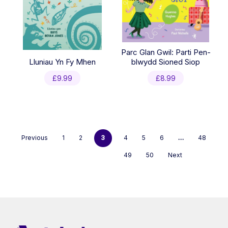
Parc Glan Gwil: Parti Pen-
Lluniau Yn Fy Mhen
blwydd Sioned Siop
£
9.99
£
8.99
Previous
1
2
3
4
5
6
…
48
49
50
Next