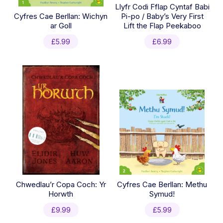
Llyfr Codi Fflap Cyntaf Babi
Cyfres Cae Berllan: Wichyn
Pi-po / Baby’s Very First
ar Goll
Lift the Flap Peekaboo
£
5.99
£
6.99
Chwedlau’r Copa Coch: Yr
Cyfres Cae Berllan: Methu
Horwth
Symud!
£
9.99
£
5.99