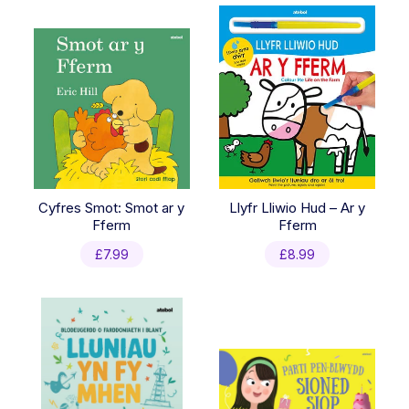
Cyfres Smot: Smot ar y
Llyfr Lliwio Hud – Ar y
Fferm
Fferm
£
7.99
£
8.99