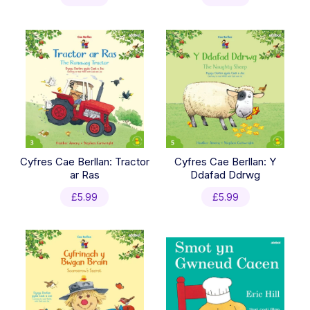
Cyfres Cae Berllan: Tractor
Cyfres Cae Berllan: Y
ar Ras
Ddafad Ddrwg
£
5.99
£
5.99