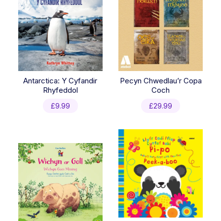
Antarctica: Y Cyfandir
Pecyn Chwedlau’r Copa
Rhyfeddol
Coch
£
9.99
£
29.99