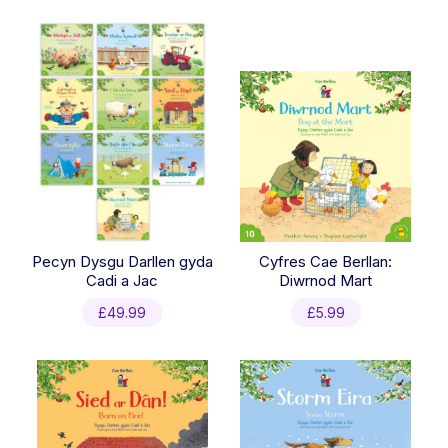
Pecyn Dysgu Darllen gyda
Cyfres Cae Berllan:
Cadi a Jac
Diwrnod Mart
£
49.99
£
5.99