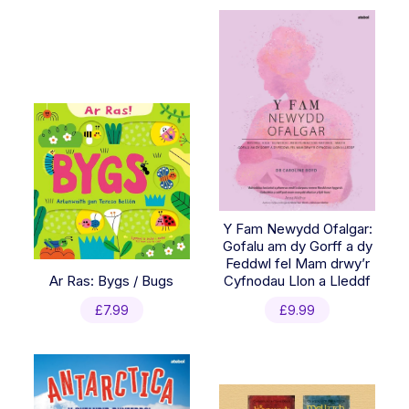
Y Fam Newydd Ofalgar:
Gofalu am dy Gorff a dy
Feddwl fel Mam drwy’r
Ar Ras: Bygs / Bugs
Cyfnodau Llon a Lleddf
£
7.99
£
9.99