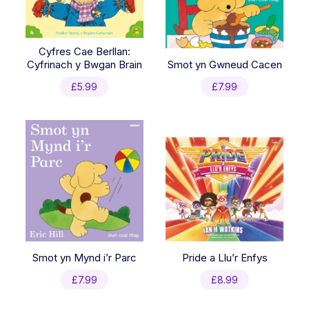
Cyfres Cae Berllan:
Cyfrinach y Bwgan Brain
Smot yn Gwneud Cacen
£
5.99
£
7.99
Smot yn Mynd i’r Parc
Pride a Llu’r Enfys
£
7.99
£
8.99