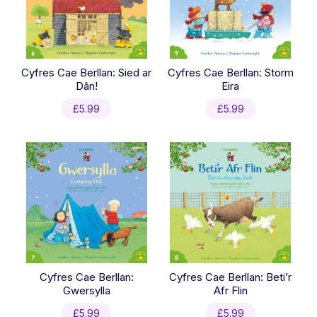
Cyfres Cae Berllan: Sied ar
Cyfres Cae Berllan: Storm
Dân!
Eira
£
5.99
£
5.99
Cyfres Cae Berllan:
Cyfres Cae Berllan: Beti’r
Gwersylla
Afr Flin
£
5.99
£
5.99