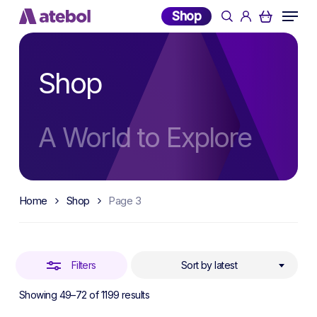
Skip
Menu
Shop
search
account
to
Close
main
Filters
content
Shop
A World to Explore
Home
Shop
Page 3
Filters
Sort by latest
Sorted
Showing 49–72 of 1199 results
by
latest